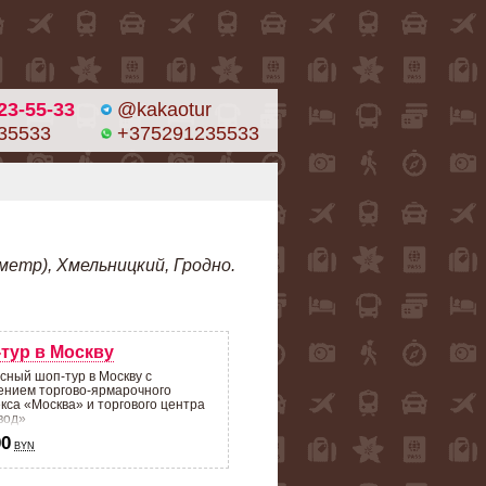
23-55-33
@kakaotur
35533
+375291235533
метр), Хмельницкий, Гродно.
тур в Москву
сный шоп-тур в Москву с
нием торгово-ярмарочного
кса «Москва» и торгового центра
вод»
00
BYN