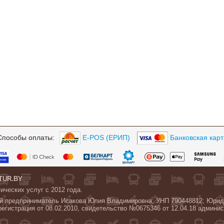
Способы оплаты:
E-POS (ЕРИП)
Банковская карт
TUR.BY
ических услуг с 2012 года.
 предприниматель Исакова Юлия Владимировна; УНП 790448812; Юридиче
регистрация от 08.02.2010, свидетельство №0675346 от 12.04.18 админис