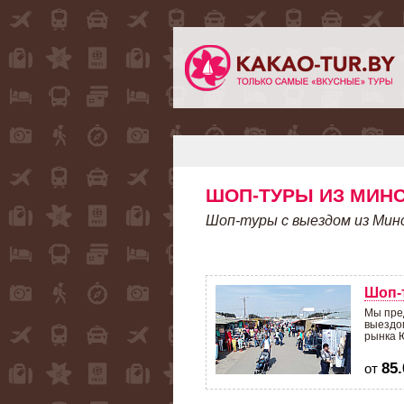
ШОП-ТУРЫ ИЗ МИН
Шоп-туры с выездом из Минс
Шоп-
Мы пре
выездо
рынка 
85.
от