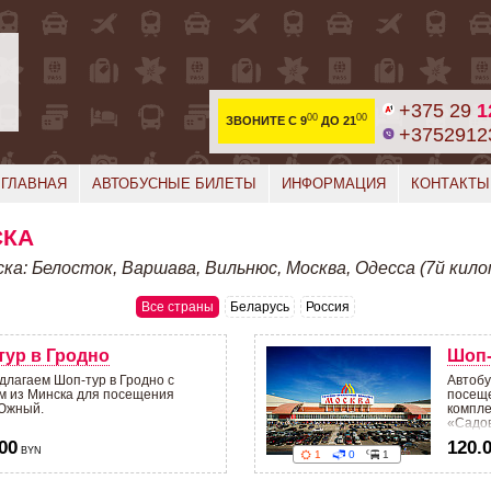
+375 29
1
00
00
ЗВОНИТЕ C 9
ДО 21
+3752912
ГЛАВНАЯ
АВТОБУСНЫЕ БИЛЕТЫ
ИНФОРМАЦИЯ
КОНТАКТЫ
СКА
ка: Белосток, Варшава, Вильнюс, Москва, Одесса (7й кило
Все страны
Беларусь
Россия
тур в Гродно
Шоп-
длагаем Шоп-тур в Гродно с
Автобу
м из Минска для посещения
посеще
Южный.
компле
«Садо
00
120.
BYN
1
0
1